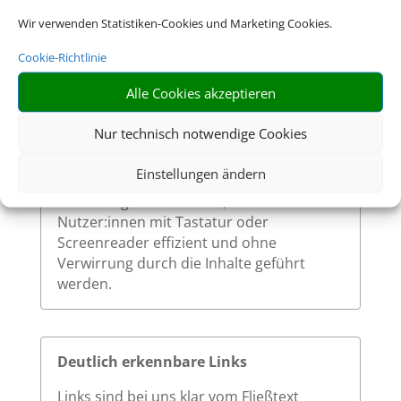
Wir verwenden Statistiken-Cookies und Marketing Cookies.
Sinnvolle Fokusreihenfolge bei
Cookie-Richtlinie
Tastaturnutzung
Alle Cookies akzeptieren
Die Fokusreihenfolge auf unserer Website
ist logisch und entspricht dem visuellen
Nur technisch notwendige Cookies
Aufbau der Seite. Beim Navigieren mit der
Tabulatortaste werden interaktive
Einstellungen ändern
Elemente in einer nachvollziehbaren
Reihenfolge durchlaufen, sodass
Nutzer:innen mit Tastatur oder
Screenreader effizient und ohne
Verwirrung durch die Inhalte geführt
werden.
Deutlich erkennbare Links
Links sind bei uns klar vom Fließtext