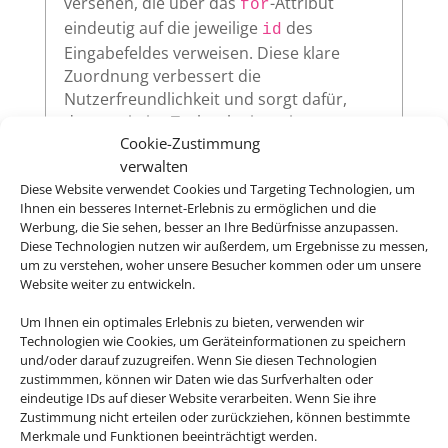
versehen, die über das
-Attribut
for
eindeutig auf die jeweilige
des
id
Eingabefeldes verweisen. Diese klare
Zuordnung verbessert die
Nutzerfreundlichkeit und sorgt dafür,
dass assistive Technologien wie
Cookie-Zustimmung
Screenreader die Beschriftungen korrekt
verwalten
vorlesen.
Diese Website verwendet Cookies und Targeting Technologien, um
Ihnen ein besseres Internet-Erlebnis zu ermöglichen und die
Werbung, die Sie sehen, besser an Ihre Bedürfnisse anzupassen.
Diese Technologien nutzen wir außerdem, um Ergebnisse zu messen,
Sichtbarer Fokus
um zu verstehen, woher unsere Besucher kommen oder um unsere
Website weiter zu entwickeln.
Alle interaktiven Elemente auf unserer
Website – wie Links, Buttons oder
Um Ihnen ein optimales Erlebnis zu bieten, verwenden wir
Formularfelder – zeigen klar sichtbar an,
Technologien wie Cookies, um Geräteinformationen zu speichern
und/oder darauf zuzugreifen. Wenn Sie diesen Technologien
wenn sie per Tastatur ausgewählt werden.
zustimmmen, können wir Daten wie das Surfverhalten oder
So ermöglichen wir eine vollständige
eindeutige IDs auf dieser Website verarbeiten. Wenn Sie ihre
Bedienung auch ohne Maus.
Zustimmung nicht erteilen oder zurückziehen, können bestimmte
Merkmale und Funktionen beeinträchtigt werden.