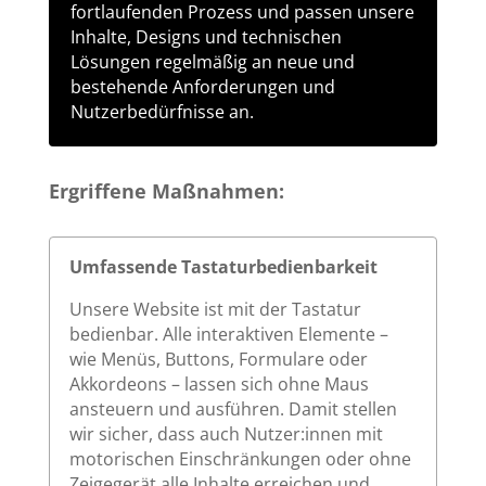
fortlaufenden Prozess und passen unsere
Inhalte, Designs und technischen
Lösungen regelmäßig an neue und
bestehende Anforderungen und
Nutzerbedürfnisse an.
Ergriffene Maßnahmen:
Umfassende Tastaturbedienbarkeit
Unsere Website ist mit der Tastatur
bedienbar. Alle interaktiven Elemente –
wie Menüs, Buttons, Formulare oder
Akkordeons – lassen sich ohne Maus
ansteuern und ausführen. Damit stellen
wir sicher, dass auch Nutzer:innen mit
motorischen Einschränkungen oder ohne
Zeigegerät alle Inhalte erreichen und