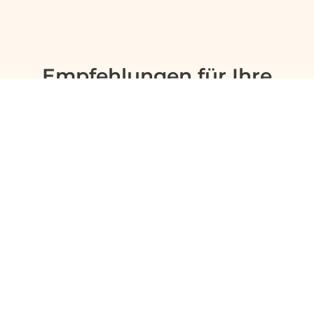
Empfehlungen für Ihre
Reise
Sinnvolle Extras, die oft dazu gebucht werden.